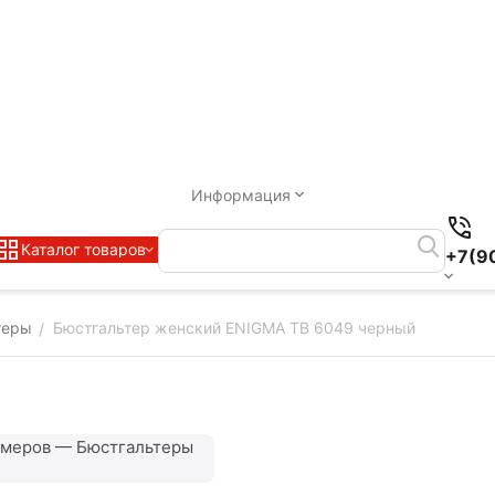
Информация
Каталог товаров
+7(9
теры
Бюстгальтер женский ENIGMA TB 6049 черный
/
змеров — Бюстгальтеры