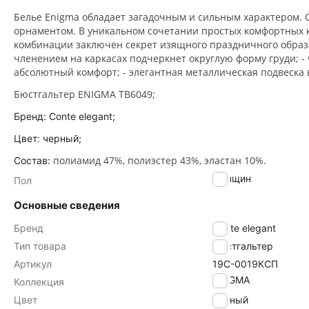
Белье Enigma обладает загадочным и сильным характером.
орнаментом. В уникальном сочетании простых комфортных к
комбинации заключен секрет изящного праздничного образа
членением на каркасах подчеркнет округлую форму груди; -
абсолютный комфорт; - элегантная металлическая подвеска в
Бюстгальтер ENIGMA TB6049;
Бренд: Conte elegant;
Цвет: черный;
полиамид 47%, полиэстер 43%, эластан 10%.
Состав:
женщин
Пол
Основные сведения
Бренд
Conte elegant
Тип товара
Бюстгальтер
Артикул
19С-0019КСП
ENIGMA
Коллекция
Цвет
черный