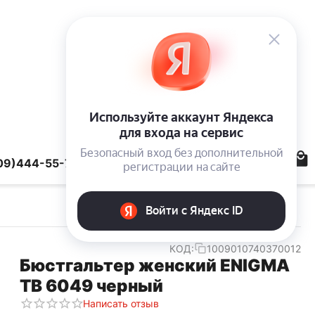
09)444-55-78
КОД:
1009010740370012
Бюстгальтер женский ENIGMA
TB 6049 черный
Написать отзыв