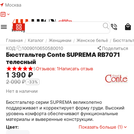
Москва
Меню
Найти
Корзина
Избранное
Аккаунт
Главная
Каталог
Женщинам
Женское бельё
Бюстгаль
/
/
/
/
КОД:
1009010650580010
Поделиться
Бюстгальтер Conte SUPREMA RB7071
телесный
Отзывов: 1
Написать отзыв
5
1 390
₽
2 090
₽
-33%
Нет в наличии
Бюстгальтер серии SUPREMA великолепно
поддерживает и корректирует форму груди. Высокий
уровень комфорта обеспечивают функциональные
материалы и выверенные конструкции.
Цвет:
Показать больше (1)