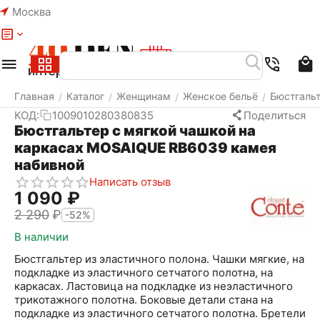
Москва
Меню
Найти
Корзина
Избранное
Аккаунт
Главная
Каталог
Женщинам
Женское бельё
Бюстгаль
/
/
/
/
КОД:
1009010280380835
Поделиться
Бюстгальтер с мягкой чашкой на
каркасах MOSAIQUE RB6039 камея
набивной
Написать отзыв
1 090
₽
2 290
₽
-52%
В наличии
Бюстгальтер из эластичного полона. Чашки мягкие, на
подкладке из эластичного сетчатого полотна, на
каркасах. Ластовица на подкладке из неэластичного
трикотажного полотна. Боковые детали стана на
подкладке из эластичного сетчатого полотна. Бретели