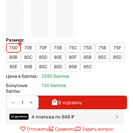
Размер:
70D
70E
70F
75B
75C
75D
75E
75F
80B
80C
80D
80E
80F
85B
85C
85D
85E
90B
90C
90D
95B
95C
Цена в баллах:
2590 баллов
Бонусные
130 баллов
баллы:
+
−
В корзину
4 платежа по
648
₽
Отложить
Сравнить
Задать вопрос