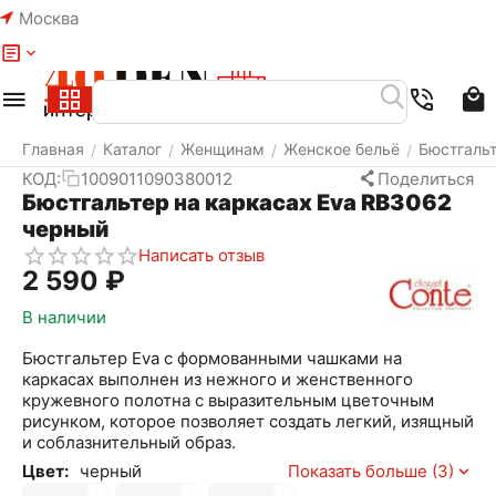
Москва
Меню
Найти
Корзина
Избранное
Аккаунт
Главная
Каталог
Женщинам
Женское бельё
Бюстгаль
/
/
/
/
КОД:
1009011090380012
Поделиться
Бюстгальтер на каркасах Eva RB3062
черный
Написать отзыв
2 590
₽
В наличии
Бюстгальтер Eva c формованными чашками на
каркасах выполнен из нежного и женственного
кружевного полотна с выразительным цветочным
рисунком, которое позволяет создать легкий, изящный
и соблазнительный образ.
Цвет:
черный
Показать больше (3)