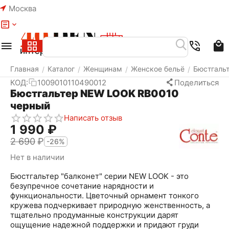
Москва
Меню
Найти
Корзина
Избранное
Аккаунт
Главная
Каталог
Женщинам
Женское бельё
Бюстгаль
/
/
/
/
КОД:
1009010110490012
Поделиться
Бюстгальтер NEW LOOK RB0010
черный
Написать отзыв
1 990
₽
2 690
₽
-26%
Нет в наличии
Бюстгальтер "балконет" серии NEW LOOK - это
безупречное сочетание нарядности и
функциональности. Цветочный орнамент тонкого
кружева подчеркивает природную женственность, а
тщательно продуманные конструкции дарят
ощущение надежной поддержки и придают груди