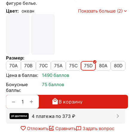
фигуре белье.
Цвет:
океан
Показать больше (2)
Размер:
70A
70B
70C
75A
75C
75D
80A
80D
Цена в баллах:
1490 баллов
Бонусные
75 баллов
баллы:
+
−
В корзину
4 платежа по
373
₽
Отложить
Сравнить
Задать вопрос