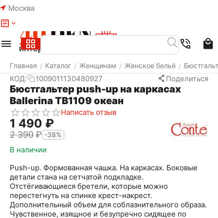
Москва
Меню
Найти
Корзина
Избранное
Аккаунт
Главная
Каталог
Женщинам
Женское бельё
Бюстгаль
/
/
/
/
КОД:
1009011130480927
Поделиться
Бюстгальтер push-up на каркасах
Ballerina TB1109 океан
Написать отзыв
1 490
₽
2 390
₽
-38%
В наличии
Push-up. Формованная чашка. На каркасах. Боковые
детали стана на сетчатой подкладке.
Отстёгивающиеся бретели, которые можно
перестегнуть на спинке крест-накрест.
Дополнительный объем для соблазнительного образа.
Чувственное, изящное и безупречно сидящее по