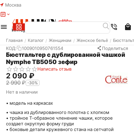
Москва
Меню
Найти
Корзина
Избранное
Аккаунт
Главная
Каталог
Женщинам
Женское бельё
Бюстгаль
/
/
/
/
КОД:
1009010950761554
Поделиться
Бюстгальтер с дублированной чашкой
Nymphe TB5050 зефир
Написать отзыв
2 090
₽
2 990
₽
-30%
Нет в наличии
• модель на каркасах
• чашка из дублированного полотна с хлопком
• тройное Т-образное членение чашки, которое
создает округлую форму груди
• боковые детали кружевного стана на сетчатой