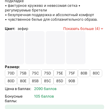
подкладке
• фактурное кружево и невесомая сетка •
регулируемые бретели
• безупречная поддержка и абсолютный комфорт
• чувственное белье для соблазнительного образа.
Цвет:
зефир
Показать больше (4)
Размер:
70D
75B
75C
75D
75E
75F
80B
80C
80D
80E
85B
85C
85D
90B
Цена в баллах:
2090 баллов
Бонусные
105 баллов
баллы: