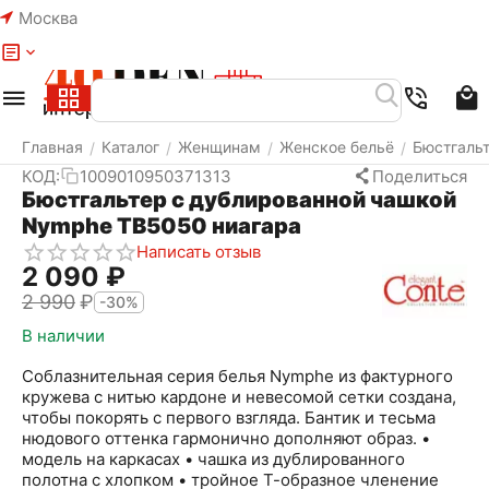
Москва
Меню
Найти
Корзина
Избранное
Аккаунт
Главная
Каталог
Женщинам
Женское бельё
Бюстгаль
/
/
/
/
КОД:
1009010950371313
Поделиться
Бюстгальтер с дублированной чашкой
Nymphe ТВ5050 ниагара
Написать отзыв
2 090
₽
2 990
₽
-30%
В наличии
Соблазнительная серия белья Nymphe из фактурного
кружева с нитью кардоне и невесомой сетки создана,
чтобы покорять с первого взгляда. Бантик и тесьма
нюдового оттенка гармонично дополняют образ. •
модель на каркасах • чашка из дублированного
полотна с хлопком • тройное Т-образное членение