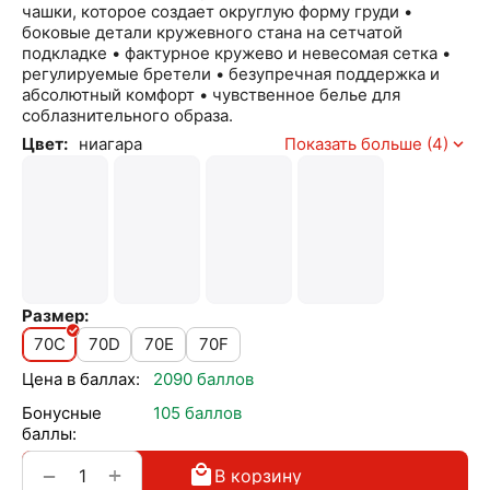
чашки, которое создает округлую форму груди •
боковые детали кружевного стана на сетчатой
подкладке • фактурное кружево и невесомая сетка •
регулируемые бретели • безупречная поддержка и
абсолютный комфорт • чувственное белье для
соблазнительного образа.
Цвет:
ниагара
Показать больше (4)
Размер:
70C
70D
70E
70F
Цена в баллах:
2090 баллов
Бонусные
105 баллов
баллы:
+
−
В корзину