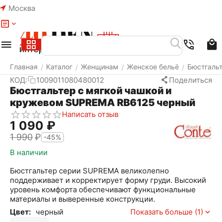
Москва
Меню
Найти
Корзина
Избранное
Аккаунт
Главная
Каталог
Женщинам
Женское бельё
Бюстгаль
/
/
/
/
КОД:
1009011080480012
Поделиться
Бюстгальтер с мягкой чашкой и
кружевом SUPREMA RB6125 черный
Написать отзыв
1 090
₽
1 990
₽
-45%
В наличии
Бюстгальтер серии SUPREMA великолепно
поддерживает и корректирует форму груди. Высокий
уровень комфорта обеспечивают функциональные
материалы и выверенные конструкции.
Цвет:
черный
Показать больше (1)