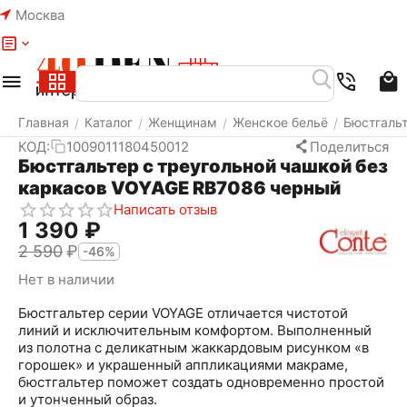
Москва
Меню
Найти
Корзина
Избранное
Аккаунт
Главная
Каталог
Женщинам
Женское бельё
Бюстгаль
/
/
/
/
КОД:
1009011180450012
Поделиться
Бюстгальтер с треугольной чашкой без
каркасов VOYAGE RB7086 черный
Написать отзыв
1 390
₽
2 590
₽
-46%
Нет в наличии
Бюстгальтер серии VOYAGE отличается чистотой
линий и исключительным комфортом. Выполненный
из полотна с деликатным жаккардовым рисунком «в
горошек» и украшенный аппликациями макраме,
бюстгальтер поможет создать одновременно простой
и утонченный образ.