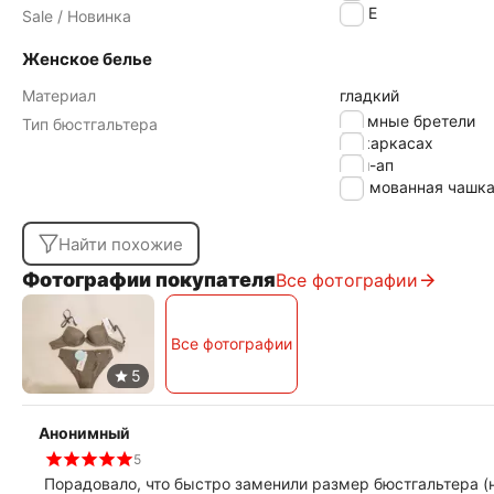
SALE
Sale / Новинка
Женское белье
Материал
гладкий
cъемные бретели
Тип бюстгальтера
на каркасах
пуш-ап
формованная чашк
Найти похожие
Фотографии покупателя
Все фотографии
Все фотографии
Анонимный
5
Порадовало, что быстро заменили размер бюстгальтера (