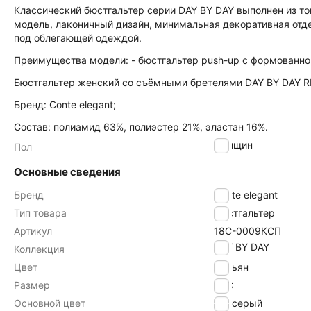
Классический бюстгальтер серии DAY BY DAY выполнен из то
модель, лаконичный дизайн, минимальная декоративная отд
под облегающей одеждой.
Преимущества модели: - бюстгальтер push-up с формованной
Бюстгальтер женский со съёмными бретелями DAY BY DAY R
Бренд: Conte elegant;
Состав: полиамид 63%, полиэстер 21%, эластан 16%.
женщин
Пол
Основные сведения
Бренд
Conte elegant
Тип товара
Бюстгальтер
Артикул
18С-0009КСП
DAY BY DAY
Коллекция
Цвет
тимьян
Размер
80C
Основной цвет
серый