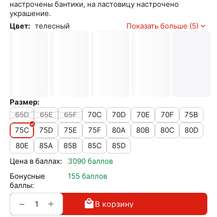
настрочены бантики, на ластовицу настрочено
украшение.
Цвет:
телесный
Показать больше (5)
Размер:
65D
65E
65F
70C
70D
70E
70F
75B
75C
75D
75E
75F
80A
80B
80C
80D
80E
85A
85B
85C
85D
Цена в баллах:
3090 баллов
Бонусные
155 баллов
баллы:
+
−
В корзину