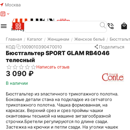
Москва
Меню
Найти
Корзина
Избранное
Аккаунт
Главная
Каталог
Женщинам
Женское бельё
Бюстгаль
/
/
/
/
КОД:
1009010390470010
Поделиться
Бюстгальтер SPORT GLAM RB4046
телесный
Написать отзыв
3 090
₽
В наличии
Бюстгальтер из эластичного трикотажного полотна.
Боковые детали стана на подкладке из сетчатого
трикотажного полотна. Чашка формованная, на
каркасах. Верхний срез и срез проймы чашки
окантованы тесьмой на машине зигзагообразной
строчки.Бретели регулируются по длине сзади.
Застежка на крючки и петли сзади. На уголки чашек