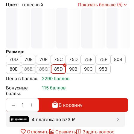
Цвет:
телесный
Показать больше (5)
Размер:
70D
70E
70F
75C
75D
75E
75F
80B
80E
85B
85C
85D
90B
90C
95B
Цена в баллах:
2290 баллов
Бонусные
115 баллов
баллы:
+
−
В корзину
4 платежа по
573
₽
Отложить
Сравнить
Задать вопрос