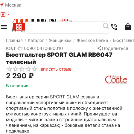
Москва
Меню
Найти
Корзина
Избранное
Аккаунт
Главная
Каталог
Женщинам
Женское бельё
Бюстгаль
/
/
/
/
КОД:
1009010410680010
Поделиться
Бюстгальтер SPORT GLAM RB6047
телесный
Написать отзыв
2 290
₽
В наличии
Бюстгальтер серии SPORT GLAM создан в
направлении «спортивный шик» и объединяет
спортивный стиль полотна в полоску с женственной
мягкостью конструктивных линий. Преимущества
модели: - мягкая чашка с тройным диагональным
членением, на каркасах; - боковые детали стана на
подкладке.