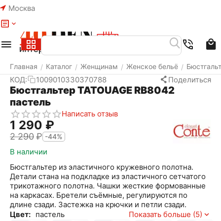
Москва
Меню
Найти
Корзина
Избранное
Аккаунт
Главная
Каталог
Женщинам
Женское бельё
Бюстгаль
/
/
/
/
КОД:
1009010330370788
Поделиться
Бюстгальтер TATOUAGE RB8042
пастель
Написать отзыв
1 290
₽
2 290
₽
-44%
В наличии
Бюстгальтер из эластичного кружевного полотна.
Детали стана на подкладке из эластичного сетчатого
трикотажного полотна. Чашки жесткие формованные
на каркасах. Бретели съёмные, регулируются по
длине сзади. Застежка на крючки и петли сзади.
Цвет:
пастель
Показать больше (5)