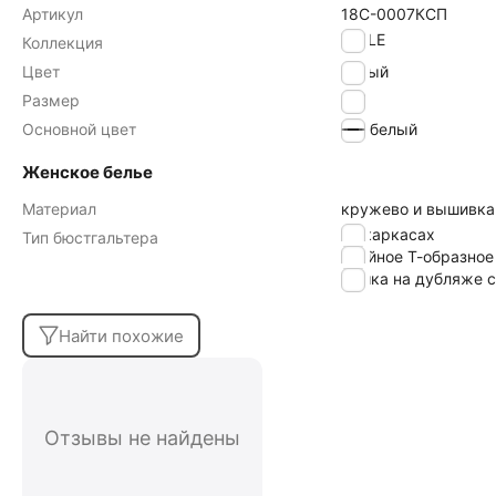
Артикул
18С-0007КСП
VOILE
Коллекция
Цвет
белый
Размер
85F
Основной цвет
белый
Женское белье
Материал
кружево и вышивка
на каркасах
Тип бюстгальтера
тройное Т-образное
чашка на дубляже с
Найти похожие
Отзывы не найдены