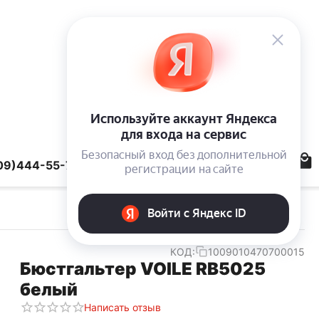
09)444-55-78
КОД:
1009010470700015
Бюстгальтер VOILE RB5025
белый
Написать отзыв