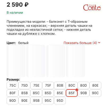
2 590
₽
В наличии
Преимущества модели: - балконет с Т-образным
членением, на каркасах; - верхняя деталь чашки на
подкладке из неэластичной сетки; - нижняя деталь
чашки на дубляже с хлопком.
Цвет:
белый
Показать больше (4)
Размер:
75C
75D
75E
75F
80B
80C
80D
80E
80F
85B
85C
85D
85E
85F
90B
90C
90D
90E
95B
95C
95D