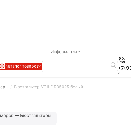
Информация
Каталог товаров
+7(9
теры
Бюстгальтер VOILE RB5025 белый
/
змеров — Бюстгальтеры