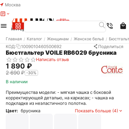
Москва
Меню
Найти
Корзина
Избранное
Аккаунт
Главная
Каталог
Женщинам
Женское бельё
Бюстгаль
/
/
/
/
КОД:
1009010460500692
Поделиться
Бюстгальтер VOILE RB6029 брусника
Написать отзыв
1 890
₽
2 690
₽
-30%
В наличии
Преимущества модели: - мягкая чашка с боковой
корректирующей деталью, на каркасах; - чашка на
подкладке из неэластичного полотна.
Цвет:
брусника
Показать больше (4)