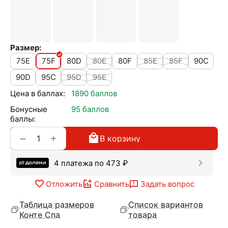
Размер:
75E
75F
80D
80E
80F
85E
85F
90C
90D
95C
95D
95E
Цена в баллах:
1890 баллов
Бонусные
95 баллов
баллы:
+
−
В корзину
4 платежа по
473
₽
Отложить
Сравнить
Задать вопрос
Таблица размеров
Список вариантов
Конте Спа
товара