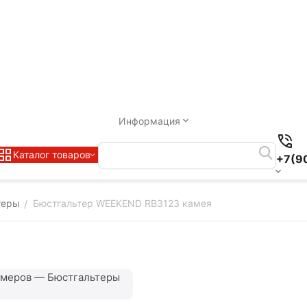
Информация
Каталог товаров
+7(9
теры
Бюстгальтер WEEKEND RB3123 камея
/
змеров — Бюстгальтеры