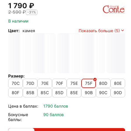
1 790
₽
2 590
₽
-31%
В наличии
Цвет:
камея
Показать больше (5)
Размер:
70C
70D
70E
70F
75E
75F
80D
80E
80F
85B
85C
85D
85E
90B
90C
90D
Цена в баллах:
1790 баллов
Бонусные
90 баллов
баллы: