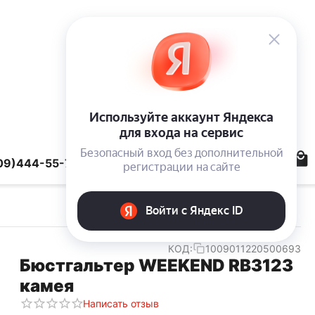
09)444-55-78
КОД:
1009011220500693
Бюстгальтер WEEKEND RB3123
камея
Написать отзыв