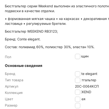
Бюстгальтер серии Weekend выполнен из эластичного полотн
подвески в качестве отделки.
• формованная мягкая чашка • на каркасах • декоративная 
ластовице • регулируемые бретели.
Бюстгальтер WEEKEND RB3123;
Бренд: Conte elegant.
Состав: полиамид 60%, полиэстер 30%, эластан 10%.
женщин
Пол
Основные сведения
Бренд
Conte elegant
Тип товара
Бюстгальтер
Артикул
20С-0064КСП
WEEKEND
Коллекция
Цвет
камея
Размер
75F