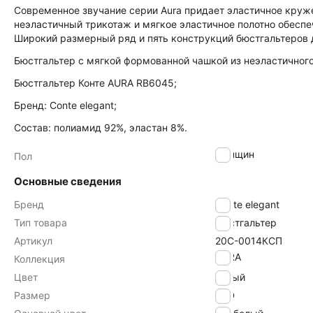
Современное звучание серии Aura придает эластичное кру
неэластичный трикотаж и мягкое эластичное полотно обеспе
Широкий размерный ряд и пять конструкций бюстгальтеров
Бюстгальтер с мягкой формованной чашкой из неэластичного 
Бюстгальтер Конте AURA RB6045;
Бренд: Conte elegant;
Состав: полиамид 92%, эластан 8%.
женщин
Пол
Основные сведения
Бренд
Conte elegant
Тип товара
Бюстгальтер
Артикул
20С-0014КСП
AURA
Коллекция
Цвет
белый
Размер
85D