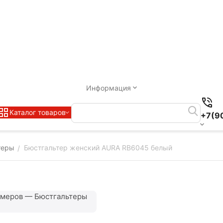
Информация
Каталог товаров
+7(9
теры
Бюстгальтер женский AURA RB6045 белый
/
змеров — Бюстгальтеры