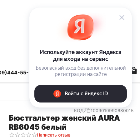
09)444-55-78
КОД:
1009010990680015
Бюстгальтер женский AURA
RB6045 белый
Написать отзыв