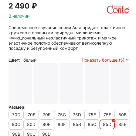
2 490
₽
В наличии
Современное звучание серии Aura придает эластичное
кружево с плавными природными линиями.
Функциональный неэластичный трикотаж и мягкое
эластичное полотно обеспечивают великолепную
посадку и безупречный комфорт.
Цвет:
белый
Показать больше (5)
Размер:
70D
70E
70F
75C
75D
75E
75F
80B
80C
80D
80E
80F
85B
85C
85D
85E
90B
90C
90D