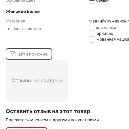
Основной цвет
белый
Женское белье
Материал
гладкий
кружевное 
мягкая чашка
Тип бюстгальтера
на каркасах
формованная чашк
Найти похожие
Отзывы не найдены
Оставить отзыв на этот товар
Поделитесь мнением с другими покупателями