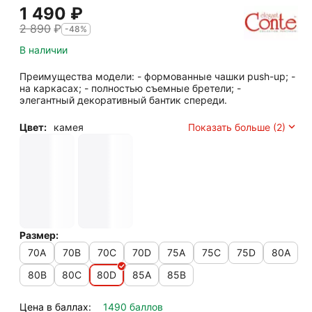
1 490
₽
2 890
₽
-48%
В наличии
Преимущества модели: - формованные чашки push-up; -
на каркасах; - полностью съемные бретели; -
элегантный декоративный бантик спереди.
Цвет:
камея
Показать больше (2)
Размер:
70A
70B
70C
70D
75A
75C
75D
80A
80B
80C
80D
85A
85B
Цена в баллах:
1490 баллов