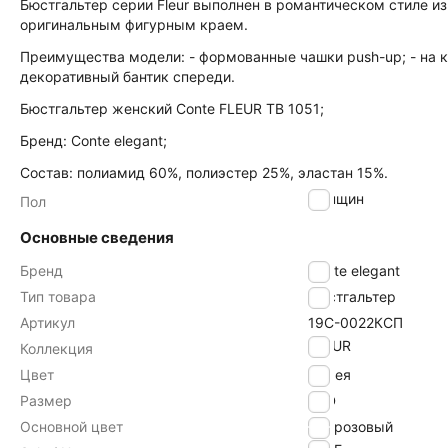
Бюстгальтер серии Fleur выполнен в романтическом стиле из
оригинальным фигурным краем.
Преимущества модели: - формованные чашки push-up; - на к
декоративный бантик спереди.
Бюстгальтер женский Conte FLEUR TB 1051;
Бренд: Conte elegant;
Состав: полиамид 60%, полиэстер 25%, эластан 15%.
женщин
Пол
Основные сведения
Бренд
Conte elegant
Тип товара
Бюстгальтер
Артикул
19С-0022КСП
FLEUR
Коллекция
Цвет
камея
Размер
80D
Основной цвет
розовый