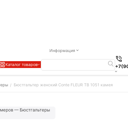
Информация
Каталог товаров
+7(9
теры
Бюстгальтер женский Conte FLEUR TB 1051 камея
/
змеров — Бюстгальтеры