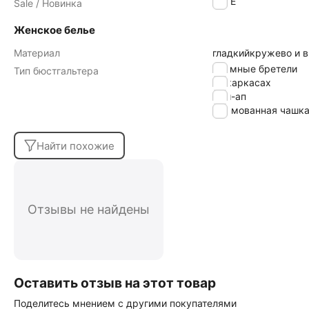
SALE
Sale / Новинка
Женское белье
Материал
гладкий
кружево и 
cъемные бретели
Тип бюстгальтера
на каркасах
пуш-ап
формованная чашк
Найти похожие
Отзывы не найдены
Оставить отзыв на этот товар
Поделитесь мнением с другими покупателями