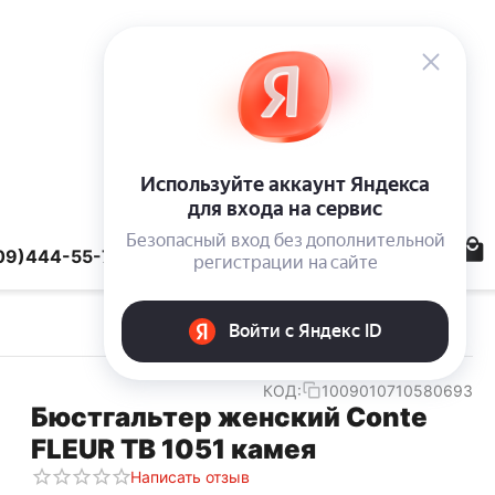
09)444-55-78
КОД:
1009010710580693
Бюстгальтер женский Conte
FLEUR TB 1051 камея
Написать отзыв