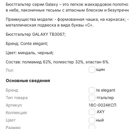
Бюстгальтер серии Galaxy – это легкое жаккардовое полотн
в небе, лаконичные тесьмы с атласным блеском и безупречн
Преимущества модели: - формованная чашка, на каркасах; - 
металлическая подвеска в виде буквы «С».
Бюстгальтер GALAXY TB3067;
Бренд: Conte elegant;
Цвет: миндаль, черный;
Состав: полиамид 62%, полиэстер 32%, эластан 6%.
женщин
Пол
Основные сведения
Бренд
Conte elegant
Тип товара
Бюстгальтер
Артикул
18С-0024КСП
GALAXY
Коллекция
Цвет
черный
Размер
70D