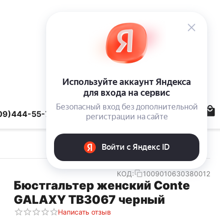
09)444-55-78
КОД:
1009010630380012
Бюстгальтер женский Conte
GALAXY TB3067 черный
Написать отзыв