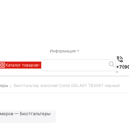
Информация
Каталог товаров
+7(9
теры
Бюстгальтер женский Conte GALAXY TB3067 черный
/
змеров — Бюстгальтеры