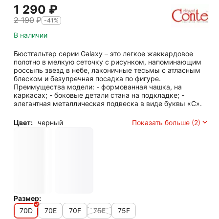
1 290
₽
2 190
₽
-41%
В наличии
Бюстгальтер серии Galaxy – это легкое жаккардовое
полотно в мелкую сеточку с рисунком, напоминающим
россыпь звезд в небе, лаконичные тесьмы с атласным
блеском и безупречная посадка по фигуре.
Преимущества модели: - формованная чашка, на
каркасах; - боковые детали стана на подкладке; -
элегантная металлическая подвеска в виде буквы «С».
Цвет:
черный
Показать больше (2)
Размер:
70D
70E
70F
75E
75F