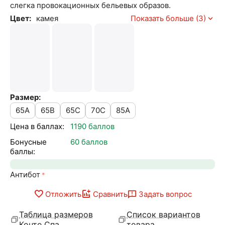
слегка провокационных бельевых образов.
Цвет:
камея
Показать больше (3)
Размер:
65A
65B
65C
70C
85A
Цена в баллах:
1190 баллов
Бонусные
60 баллов
баллы:
Антибот
Отложить
Сравнить
Задать вопрос
Таблица размеров
Список вариантов
Конте Спа
товара