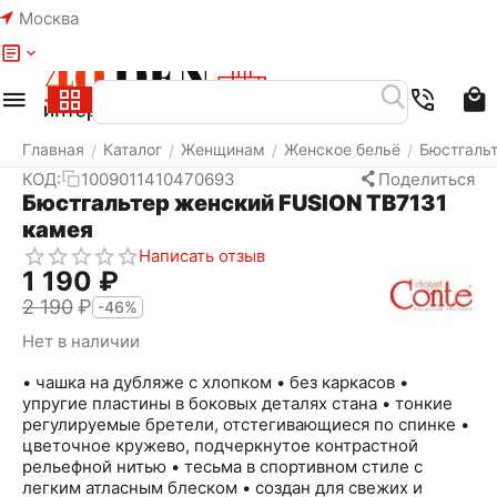
Москва
Меню
Найти
Корзина
Избранное
Аккаунт
Главная
Каталог
Женщинам
Женское бельё
Бюстгаль
/
/
/
/
КОД:
1009011410470693
Поделиться
Бюстгальтер женский FUSION TB7131
камея
Написать отзыв
1 190
₽
2 190
₽
-46%
Нет в наличии
• чашка на дубляже с хлопком • без каркасов •
упругие пластины в боковых деталях стана • тонкие
регулируемые бретели, отстегивающиеся по спинке •
цветочное кружево, подчеркнутое контрастной
рельефной нитью • тесьма в спортивном стиле с
легким атласным блеском • создан для свежих и