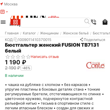
Москва
Меню
Найти
Корзина
Избранное
Аккаунт
Главная
Каталог
Женщинам
Женское бельё
Бюстгаль
/
/
/
/
КОД:
1009011410370015
Поделиться
Бюстгальтер женский FUSION TB7131
белый
Написать отзыв
1 190
₽
2 190
₽
-46%
В наличии
• чашка на дубляже с хлопком • без каркасов •
упругие пластины в боковых деталях стана • тонкие
регулируемые бретели, отстегивающиеся по спинке •
цветочное кружево, подчеркнутое контрастной
рельефной нитью • тесьма в спортивном стиле с
легким атласным блеском • создан для свежих и