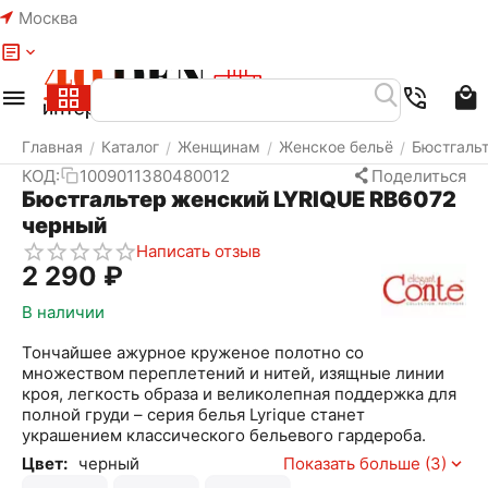
Москва
Меню
Найти
Корзина
Избранное
Аккаунт
Главная
Каталог
Женщинам
Женское бельё
Бюстгаль
/
/
/
/
КОД:
1009011380480012
Поделиться
Бюстгальтер женский LYRIQUE RB6072
черный
Написать отзыв
2 290
₽
В наличии
Тончайшее ажурное круженое полотно со
множеством переплетений и нитей, изящные линии
кроя, легкость образа и великолепная поддержка для
полной груди – серия белья Lyrique станет
украшением классического бельевого гардероба.
Цвет:
черный
Показать больше (3)