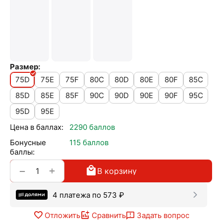
Размер:
75D
75E
75F
80C
80D
80E
80F
85C
85D
85E
85F
90C
90D
90E
90F
95C
95D
95E
Цена в баллах:
2290 баллов
Бонусные
115 баллов
баллы:
+
−
В корзину
4 платежа по
573
₽
Отложить
Сравнить
Задать вопрос