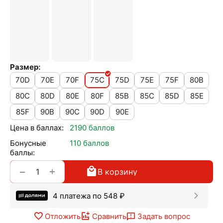
Размер:
70D
70E
70F
75C
75D
75E
75F
80B
80C
80D
80E
80F
85B
85C
85D
85E
85F
90B
90C
90D
90E
Цена в баллах:
2190 баллов
Бонусные
110 баллов
баллы:
+
−
В корзину
4 платежа по
548
₽
Отложить
Сравнить
Задать вопрос