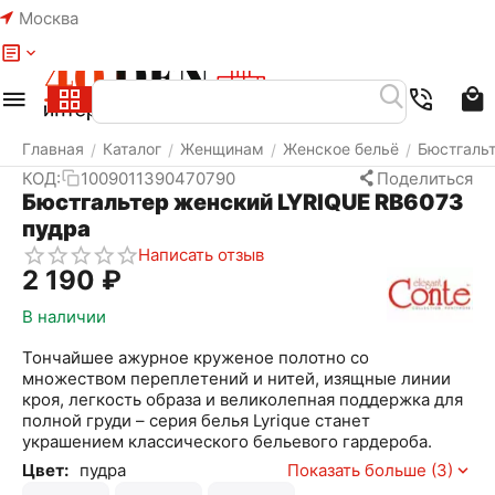
Москва
Меню
Найти
Корзина
Избранное
Аккаунт
Главная
Каталог
Женщинам
Женское бельё
Бюстгаль
/
/
/
/
КОД:
1009011390470790
Поделиться
Бюстгальтер женский LYRIQUE RB6073
пудра
Написать отзыв
2 190
₽
В наличии
Тончайшее ажурное круженое полотно со
множеством переплетений и нитей, изящные линии
кроя, легкость образа и великолепная поддержка для
полной груди – серия белья Lyrique станет
украшением классического бельевого гардероба.
Цвет:
пудра
Показать больше (3)