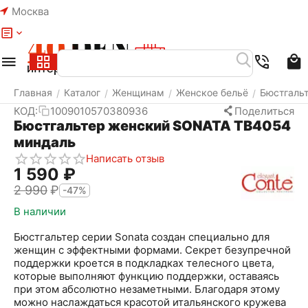
Москва
Меню
Найти
Корзина
Избранное
Аккаунт
Главная
Каталог
Женщинам
Женское бельё
Бюстгаль
/
/
/
/
КОД:
1009010570380936
Поделиться
Бюстгальтер женский SONATA TB4054
миндаль
Написать отзыв
1 590
₽
2 990
₽
-47%
В наличии
Бюстгальтер серии Sonata создан специально для
женщин с эффектными формами. Секрет безупречной
поддержки кроется в подкладках телесного цвета,
которые выполняют функцию поддержки, оставаясь
при этом абсолютно незаметными. Благодаря этому
можно наслаждаться красотой итальянского кружева