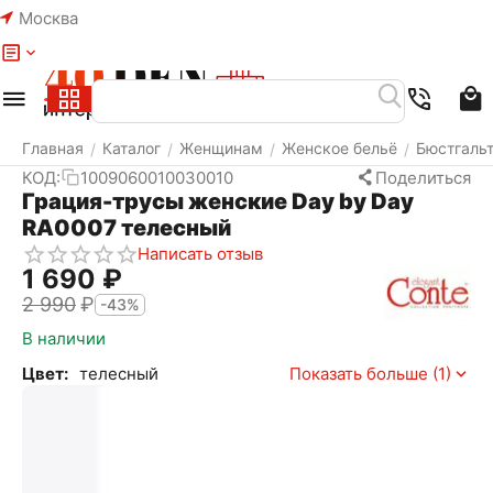
Москва
Меню
Найти
Корзина
Избранное
Аккаунт
Главная
Каталог
Женщинам
Женское бельё
Бюстгаль
/
/
/
/
КОД:
1009060010030010
Поделиться
Грация-трусы женские Day by Day
RA0007 телесный
Написать отзыв
1 690
₽
2 990
₽
-43%
В наличии
Цвет:
телесный
Показать больше (1)