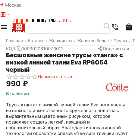
Москва
Меню
Найти
Корзина
Избранное
Аккаунт
Главная
Каталог
Женщинам
Женское бельё
Трусы
Т
/
/
/
/
/
КОД:
1009020810070012
Поделиться
Бесшовные женские трусы «танга» с
низкой линией талии Eva RP6054
черный
Написать отзыв
‍990‍
₽
В наличии
Трусы «танга» с низкой линией талии Eva выполнены
из нежного и женственного кружевного полотна с
выразительным цветочным рисунком, которое
позволяет создать легкий, изящный и
соблазнительный образ. Благодаря инновационной
технологии обработки срезов «free cut» трусики будут