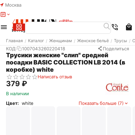
Москва
Меню
Найти
Корзина
Избранное
Аккаунт
Главная
Каталог
Женщинам
Женское бельё
Трусы
С
/
/
/
/
/
КОД:
1007043260220418
Поделиться
Трусики женские "слип" средней
посадки BASIC COLLECTION LB 2014 (в
коробке) white
Написать отзыв
‍379‍
₽
В наличии
Цвет:
white
Показать больше (7)