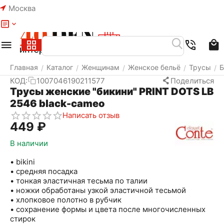
Москва
Меню
Найти
Корзина
Избранное
Аккаунт
Главная
Каталог
Женщинам
Женское бельё
Трусы
Б
/
/
/
/
/
КОД:
1007046190211577
Поделиться
Трусы женские "бикини" PRINT DOTS LB
2546 black-cameo
Написать отзыв
‍449‍
₽
В наличии
• bikini
• средняя посадка
• тонкая эластичная тесьма по талии
• ножки обработаны узкой эластичной тесьмой
• хлопковое полотно в рубчик
• сохранение формы и цвета после многочисленных
стирок