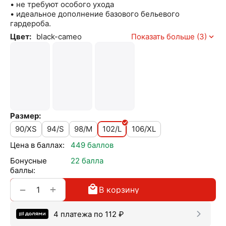
• не требуют особого ухода
• идеальное дополнение базового бельевого
гардероба.
Цвет:
black-cameo
Показать больше (3)
Размер:
90/XS
94/S
98/M
102/L
106/XL
Цена в баллах:
449 баллов
Бонусные
22 балла
баллы:
+
−
В корзину
4 платежа по
112
₽