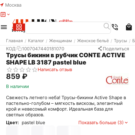
Москва
Меню
Найти
Корзина
Избранное
Аккаунт
Главная
Каталог
Женщинам
Женское бельё
Трусы
Б
/
/
/
/
/
КОД:
1007047440181070
Поделиться
Трусы бикини в рубчик CONTE ACTIVE
SHAPE LB 3187 pastel blue
Написать отзыв
‍859‍
₽
В наличии
Свежесть летнего неба! Трусы-бикини Active Shape в
пастельно-голубом – мягкость вискозы, элегантный
крой и невесомый комфорт. Идеальная база для
светлых образов.
Цвет:
pastel blue
Показать больше (3)