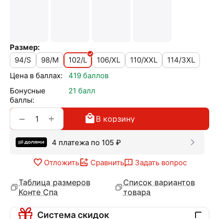
Размер:
94/S
98/M
102/L
106/XL
110/XXL
114/3XL
Цена в баллах:
419 баллов
Бонусные
21 балл
баллы:
+
−
В корзину
4 платежа по
105
₽
Отложить
Сравнить
Задать вопрос
Таблица размеров
Список вариантов
Конте Спа
товара
Система скидок