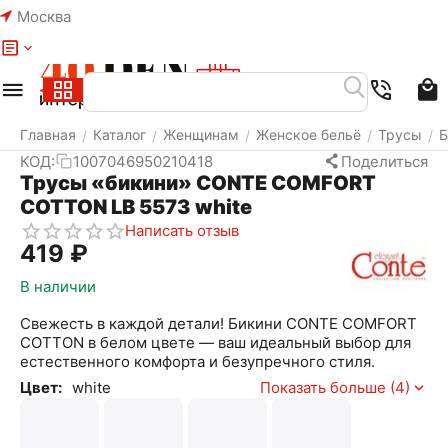
Москва
Меню
Найти
Корзина
Избранное
Аккаунт
Главная
Каталог
Женщинам
Женское бельё
Трусы
Б
/
/
/
/
/
КОД:
1007046950210418
Поделиться
Трусы «бикини» CONTE COMFORT
COTTON LB 5573 white
Написать отзыв
‍419‍
₽
В наличии
Свежесть в каждой детали! Бикини CONTE COMFORT
COTTON в белом цвете — ваш идеальный выбор для
естественного комфорта и безупречного стиля.
Цвет:
white
Показать больше (4)