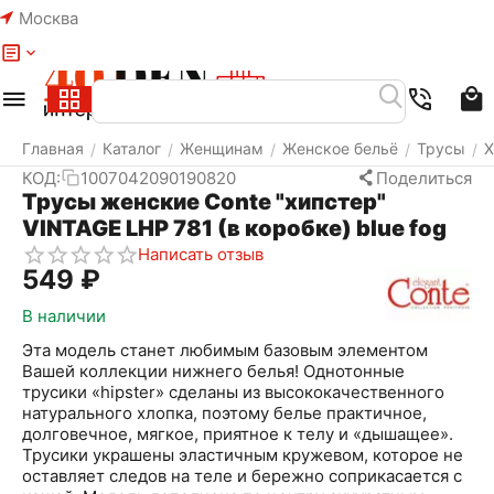
Москва
Меню
Найти
Корзина
Избранное
Аккаунт
Главная
Каталог
Женщинам
Женское бельё
Трусы
Х
/
/
/
/
/
КОД:
1007042090190820
Поделиться
Трусы женские Conte "хипстер"
VINTAGE LHP 781 (в коробке) blue fog
Написать отзыв
‍549‍
₽
В наличии
Эта модель станет любимым базовым элементом
Вашей коллекции нижнего белья! Однотонные
трусики «hipster» сделаны из высококачественного
натурального хлопка, поэтому белье практичное,
долговечное, мягкое, приятное к телу и «дышащее».
Трусики украшены эластичным кружевом, которое не
оставляет следов на теле и бережно соприкасается с