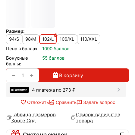
Размер:
94/S
98/M
102/L
106/XL
110/XXL
Цена в баллах:
1090 баллов
Бонусные
55 баллов
баллы:
+
−
В корзину
4 платежа по
273
₽
Отложить
Сравнить
Задать вопрос
Таблица размеров
Список вариантов
Конте Спа
товара
Система скидок