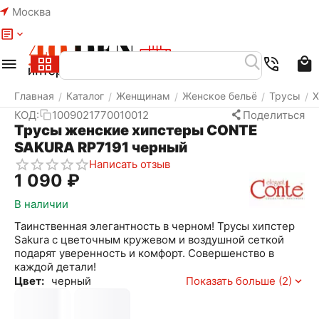
Москва
Меню
Найти
Корзина
Избранное
Аккаунт
Главная
Каталог
Женщинам
Женское бельё
Трусы
Х
/
/
/
/
/
КОД:
1009021770010012
Поделиться
Трусы женские хипстеры CONTE
SAKURA RP7191 черный
Написать отзыв
1 090
₽
В наличии
Таинственная элегантность в черном! Трусы хипстер
Sakura с цветочным кружевом и воздушной сеткой
подарят уверенность и комфорт. Совершенство в
каждой детали!
Цвет:
черный
Показать больше (2)