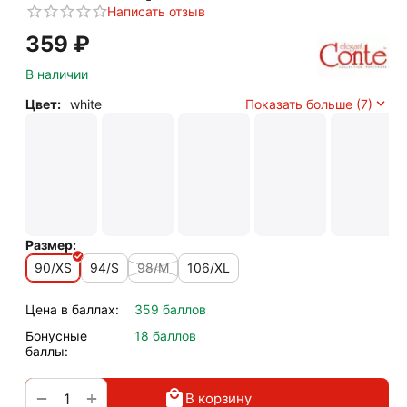
Написать отзыв
‍359‍
₽
В наличии
Цвет:
white
Показать больше (7)
Размер:
90/XS
94/S
98/M
106/XL
Цена в баллах:
359 баллов
Бонусные
18 баллов
баллы:
+
−
В корзину