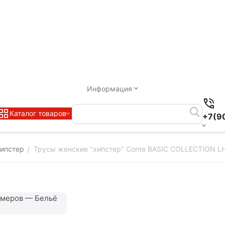
Информация
Каталог товаров
+7(9
ипстер
Трусы женские "хипстер" Conte BASIC COLLECTION LHP
/
змеров — Бельё