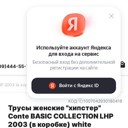
09)444-55-78
 2003 (в коробке) white
КОД:
1007042930180418
Трусы женские "хипстер"
Conte BASIC COLLECTION LHP
2003 (в коробке) white