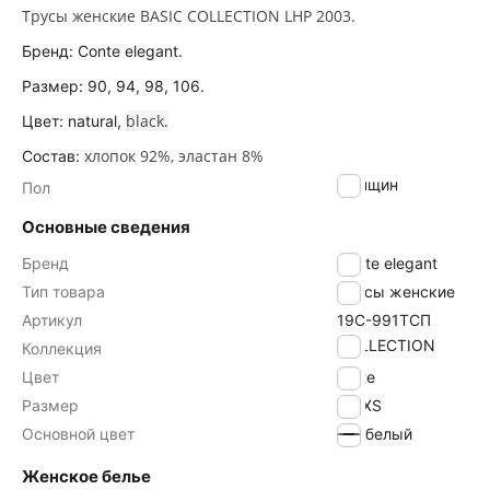
Трусы женские BASIC COLLECTION LHP 2003.
Бренд: Conte elegant.
Размер: 90, 94, 98, 106.
black.
Цвет: natural,
хлопок 92%, эластан 8%
Состав:
женщин
Пол
Основные сведения
Бренд
Conte elegant
Тип товара
Трусы женские
Артикул
19С-991ТСП
COLLECTION
Коллекция
Цвет
white
Размер
90/XS
Основной цвет
белый
Женское белье