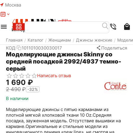
Москва
Меню
Найти
Корзина
Избранное
Аккаунт
Главная
Каталог
Женщинам
Джинсы женские
Модел
/
/
/
/
КОД:
1011010030030017
Поделиться
Моделирующие джинсы Skinny со
средней посадкой 2992/4937 темно-
серый
Написать отзыв
1 690
₽
2 490
₽
-32%
В наличии
Моделирующие джинсы с пятью карманами из
плотной мягкой хлопковой ткани 10 Oz.Средняя
посадка, зауженная модель. Отсутствие вышивки на
кармане.Оригинальные и стильные модели из
инновационного денима «new line», не смотря на