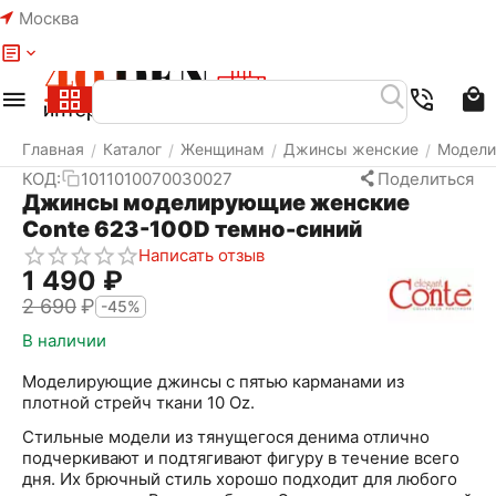
Москва
Меню
Найти
Корзина
Избранное
Аккаунт
Главная
Каталог
Женщинам
Джинсы женские
Модел
/
/
/
/
КОД:
1011010070030027
Поделиться
Джинсы моделирующие женские
Conte 623-100D темно-синий
Написать отзыв
1 490
₽
2 690
₽
-45%
В наличии
Моделирующие джинсы с пятью карманами из
плотной стрейч ткани 10 Oz.
Стильные модели из тянущегося денима отлично
подчеркивают и подтягивают фигуру в течение всего
дня. Их брючный стиль хорошо подходит для любого