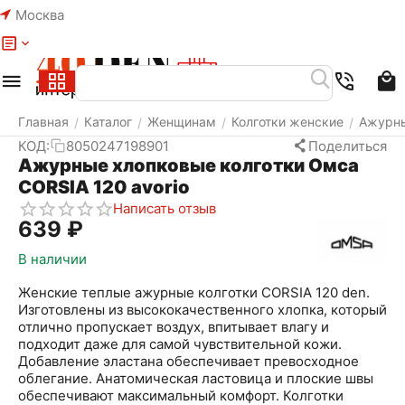
Москва
Меню
Найти
Корзина
Избранное
Аккаунт
Главная
Каталог
Женщинам
Колготки женские
Ажурны
/
/
/
/
КОД:
8050247198901
Поделиться
Ажурные хлопковые колготки Омса
CORSIA 120 avorio
Написать отзыв
‍639‍
₽
В наличии
Женские теплые ажурные колготки CORSIA 120 den.
Изготовлены из высококачественного хлопка, который
отлично пропускает воздух, впитывает влагу и
подходит даже для самой чувствительной кожи.
Добавление эластана обеспечивает превосходное
облегание. Анатомическая ластовица и плоские швы
обеспечивают максимальный комфорт. Колготки