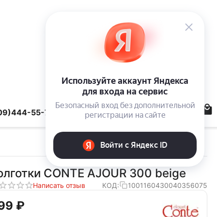
09)444-55-78
олготки CONTE AJOUR 300 beige
Написать отзыв
КОД:
1001160430040356075
99‍
₽