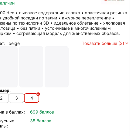
наличии
300 den • высокое содержание хлопка • эластичная резинка
я удобной посадки по талии • ажурное переплетение •
язаны по технологии 3D • идеальное облегание • хлопковая
стовица • без пятки • устойчивые к многочисленным
иркам • согревающая модель для женственных образов.
ет:
beige
Показать больше (3)
змер:
2
3
4
на в баллах:
699 баллов
нусные
35 баллов
ллы: