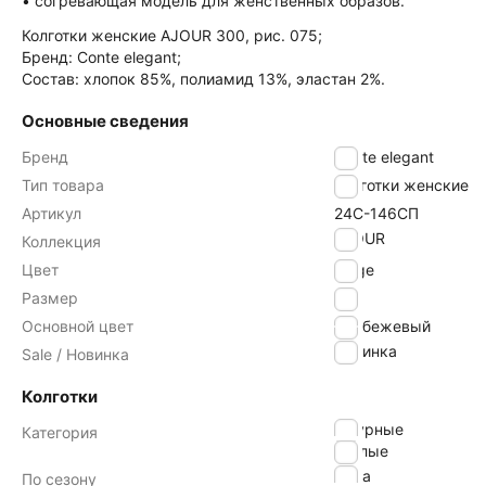
• согревающая модель для женственных образов.
Колготки женские AJOUR 300, рис. 075;
Бренд: Conte elegant;
Состав: хлопок 85%, полиамид 13%, эластан 2%.
Основные сведения
Бренд
Conte elegant
Тип товара
Колготки женские
Артикул
24С-146СП
AJOUR
Коллекция
Цвет
beige
Размер
4
Основной цвет
бежевый
Новинка
Sale / Новинка
Колготки
ажурные
Категория
теплые
зима
По сезону