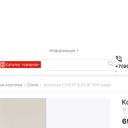
Информация
Каталог товаров
+7(9
е колготки
Conte
Колготки CONTE AJOUR 300 beige
/
/
К
‍6