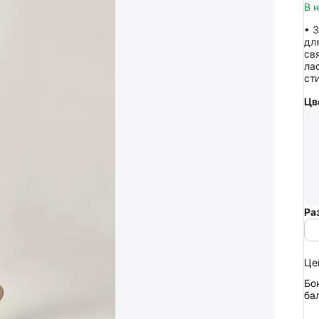
В 
• 
дл
св
ла
ст
Цв
Ра
Це
Бо
ба