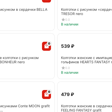
рисунком в сердечки BELLA
Колготки с рисунком «серде
TRESOR nero
0.0
В наличии
‍539‍
₽
е колготки с рисунком
Колготки женские с имитаци
 BONHEUR nero
гольфинов HEARTS FANTASY 
0.0
В наличии
‍479‍
₽
рисунками Conte MOON grafit
Колготки женские в сердечки
FEELING FANTASY grafit
1)