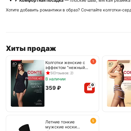
✔
Комфортная посадка
— плоские швы, мягкая резинка 
Хотите добавить романтики в образ? Сочетайте колготки-сер
Хиты продаж
1
Колготки женские с
эффектом "нежный
шелк" PRESTIGE 40
5
(Отзывов: 2)
den beige
В наличии
‍359‍
₽
5
Летние тонкие
мужские носки