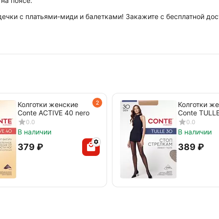
на поясе.
дечки с платьями-миди и балетками! Закажите с бесплатной дос
2
Колготки женские
Колготки ж
Conte ACTIVE 40 nero
Conte TULLE
nero
0.0
0.0
В наличии
В наличии
‍379‍
₽
‍389‍
₽