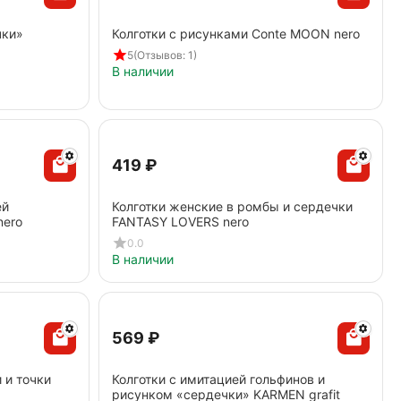
чки»
Колготки c рисунками Conte MOON nero
5
(Отзывов: 1)
В наличии
‍419‍
₽
ей
Колготки женские в ромбы и сердечки
nero
FANTASY LOVERS nero
0.0
В наличии
‍569‍
₽
 и точки
Колготки с имитацией гольфинов и
рисунком «сердечки» KARMEN grafit