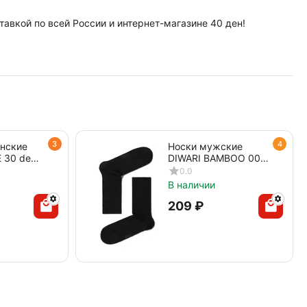
тавкой по всей России и интернет-магазине 40 ден!
3
4
енские
Носки мужские
 30 den
DIWARI BAMBOO 000
черный
0.0
В наличии
‍209‍
₽