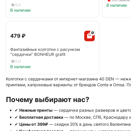
0.0
В наличии
В наличии
‍479‍
₽
Фантазийные колготки с рисунком
"сердечки" BONHEUR grafit
0.0
В наличии
Колготки с сердечками от интернет-магазина 40 DEN — неж
принтами, капроновые варианты от брендов Conte и Omsa. П
Почему выбирают нас?
✔
Нежные принты
— сердечки разных размеров и цвето
✔
Бесплатная доставка
— по Москве, СПб, Краснодару и 
✔
Цены от 399₽
— скидки 20% в день святого Валентина