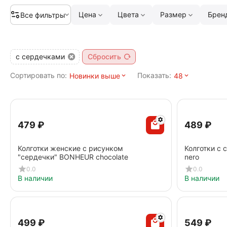
Цена
Цвета
Размер
Брен
Все фильтры
с сердечками
Сбросить
Сортировать по:
Показать:
Новинки выше
48
‍479‍
₽
‍489‍
₽
Колготки женские с рисунком
Колготки с
"сердечки" BONHEUR chocolate
nero
0.0
0.0
В наличии
В наличии
‍499‍
₽
‍549‍
₽