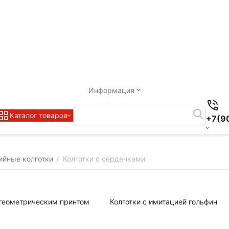
Информация
Каталог товаров
+7(9
ийные колготки
Колготки с сердечками
/
 геометрическим принтом
Колготки с имитацией гольфин