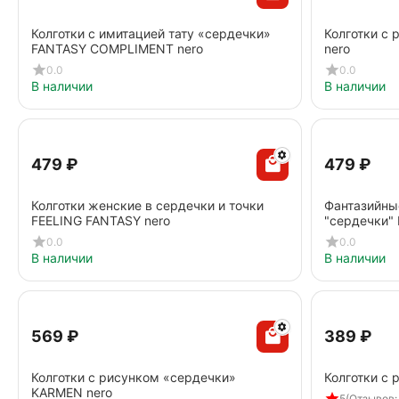
Колготки с имитацией тату «сердечки»
Колготки с 
FANTASY COMPLIMENT nero
nero
0.0
0.0
В наличии
В наличии
‍479‍
₽
‍479‍
₽
Колготки женские в сердечки и точки
Фантазийны
FEELING FANTASY nero
"сердечки"
0.0
0.0
В наличии
В наличии
‍569‍
₽
‍389‍
₽
Колготки с рисунком «сердечки»
Колготки c 
KARMEN nero
5
(Отзывов: 