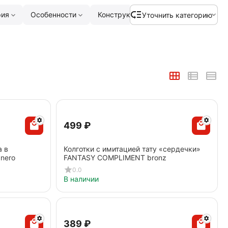
рия
Особенности
Конструкция
Дизайн
1
Ма
Уточнить категорию
‍499‍
₽
а в
Колготки с имитацией тату «сердечки»
nero
FANTASY COMPLIMENT bronz
0.0
В наличии
‍389‍
₽