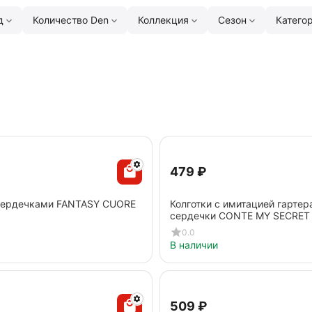
д
Количество Den
Коллекция
Сезон
Катего
‍479‍
₽
 сердечками FANTASY CUORE
Колготки с имитацией гартер
сердечки CONTE MY SECRET 
0.0
В наличии
‍509‍
₽