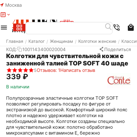
Москва
Меню
Найти
Корзина
Избранное
Аккаунт
Главная
Каталог
Женщинам
Колготки женские
Класси
/
/
/
/
КОД:
1001143400020004
Поделиться
Колготки для чувствительной кожи с
заниженной талией TOP SOFT 40 шаде
Отзывов: 1
Написать отзыв
5
‍339‍
₽
В наличии
Полупрозрачные эластичные колготки TOР SOFT
позволяют регулировать посадку по фигуре от
экстранизкой до высокой. Комфортный широкий пояс
плотно и надежно удерживает колготки на
необходимой высоте. Колготки созданы специально
для чувствительной кожи: полотно обработано
микрокапсулами с витамином Е, бережно