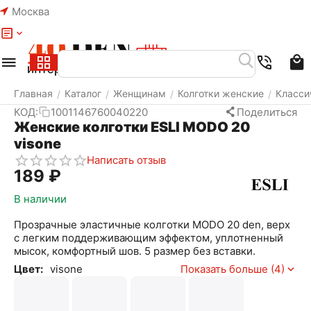
Москва
Меню
Найти
Корзина
Избранное
Аккаунт
Главная
Каталог
Женщинам
Колготки женские
Класси
/
/
/
/
КОД:
1001146760040220
Поделиться
Женские колготки ESLI MODO 20
visone
Написать отзыв
‍189‍
₽
В наличии
Прозрачные эластичные колготки MODO 20 den, верх
с легким поддерживающим эффектом, уплотненный
мысок, комфортный шов. 5 размер без вставки.
Цвет:
visone
Показать больше (4)