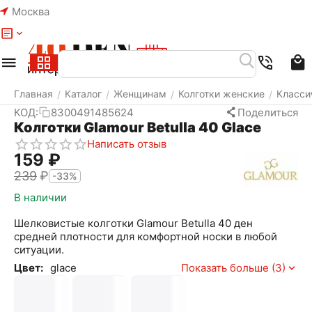
Москва
Меню
Найти
Корзина
Избранное
Аккаунт
Главная
Каталог
Женщинам
Колготки женские
Класси
/
/
/
/
КОД:
8300491485624
Поделиться
Колготки Glamour Betulla 40 Glace
Написать отзыв
‍159‍
₽
‍239‍
₽
-33%
В наличии
Шелковистые колготки Glamour Betulla 40 ден
средней плотности для комфортной носки в любой
ситуации.
Цвет:
glace
Показать больше (3)