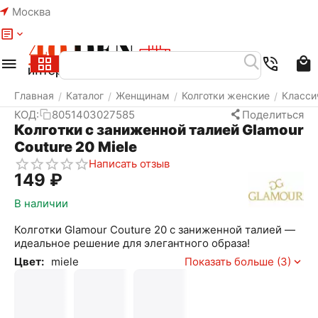
Москва
Меню
Найти
Корзина
Избранное
Аккаунт
Главная
Каталог
Женщинам
Колготки женские
Класси
/
/
/
/
КОД:
8051403027585
Поделиться
Колготки с заниженной талией Glamour
Couture 20 Miele
Написать отзыв
‍149‍
₽
В наличии
Колготки Glamour Couture 20 с заниженной талией —
идеальное решение для элегантного образа!
Цвет:
miele
Показать больше (3)