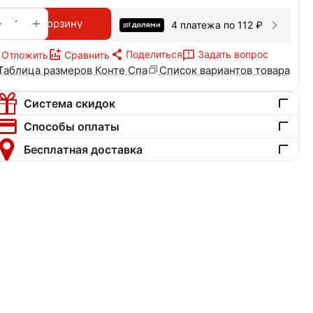
+
−
В корзину
4 платежа по
112
₽
Поделиться
Задать вопрос
Отложить
Сравнить
Таблица размеров Конте Спа
Список вариантов товара
Система скидок
Способы оплаты
Бесплатная доставка