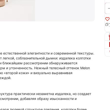
ние естественной элегантности и современной текстуры.
 легкой, соблазнительной дымки: издалека колготки
при ближайшем рассмотрении обнаруживается
рм и утонченность. Нежный телесный оттенок Melon
ию «второй кожи» и визуально выравнивая
деждой.
уктура практически незаметна издалека, но создает
мотрении, добавляя образу изысканности и
даря тюлевой структуре плетения, колготки более