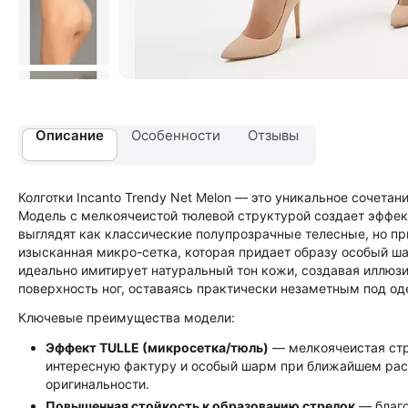
Описание
Особенности
Отзывы
Колготки Incanto Trendy Net Melon — это уникальное сочета
Модель с мелкоячеистой тюлевой структурой создает эффект
выглядят как классические полупрозрачные телесные, но 
изысканная микро-сетка, которая придает образу особый ша
идеально имитирует натуральный тон кожи, создавая иллюз
поверхность ног, оставаясь практически незаметным под о
Ключевые преимущества модели:
Эффект TULLE (микросетка/тюль)
— мелкоячеистая стр
интересную фактуру и особый шарм при ближайшем расс
оригинальности.
Повышенная стойкость к образованию стрелок
— благо