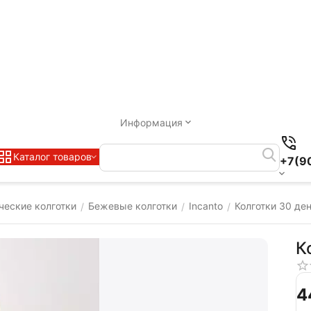
Информация
Каталог товаров
+7(9
ческие колготки
Бежевые колготки
Incanto
Колготки 30 де
/
/
/
К
‍4