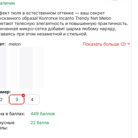
наличии
фект тюля в естественном оттенке — ваш секрет
ысканного образа! Колготки Incanto Trendy Net Melon
четают телесную элегантность и повышенную практичность.
онченная микро-сетка добавит шарма любому наряду,
таваясь при этом незаметной и стильной.
ет:
melon
Показать больше (2)
змер:
2
3
4
на в баллах:
449 баллов
нусные
22 балла
ллы: