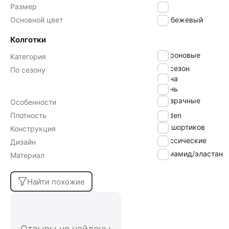
Размер
3
Основной цвет
бежевый
Колготки
капроновые
Категория
всесезон
По сезону
весна
осень
прозрачные
Особенности
Плотность
30 den
без шортиков
Конструкция
классические
Дизайн
полиамид/эластан
Материал
Найти похожие
Отзывы не найдены