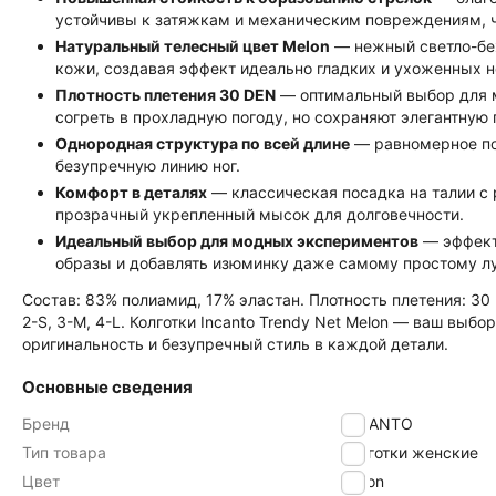
устойчивы к затяжкам и механическим повреждениям, ч
Натуральный телесный цвет Melon
— нежный светло-беж
кожи, создавая эффект идеально гладких и ухоженных н
Плотность плетения 30 DEN
— оптимальный выбор для м
согреть в прохладную погоду, но сохраняют элегантную 
Однородная структура по всей длине
— равномерное по
безупречную линию ног.
Комфорт в деталях
— классическая посадка на талии с р
прозрачный укрепленный мысок для долговечности.
Идеальный выбор для модных экспериментов
— эффект
образы и добавлять изюминку даже самому простому лу
Состав: 83% полиамид, 17% эластан. Плотность плетения: 30
2-S, 3-M, 4-L. Колготки Incanto Trendy Net Melon — ваш выбо
оригинальность и безупречный стиль в каждой детали.
Основные сведения
Бренд
INCANTO
Тип товара
Колготки женские
Цвет
melon