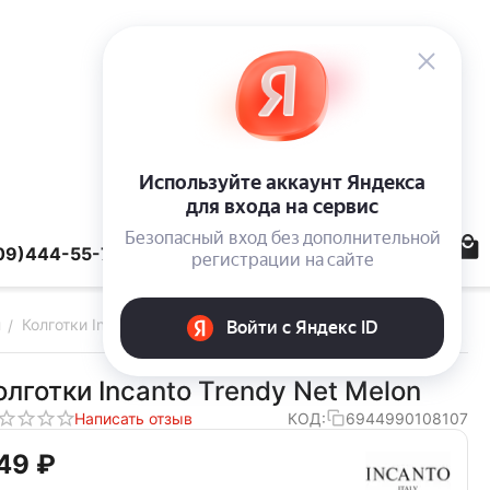
09)444-55-78
н
Колготки Incanto Trendy Net Melon
/
олготки Incanto Trendy Net Melon
Написать отзыв
КОД:
6944990108107
49‍
₽