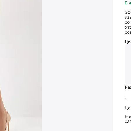
В 
Эф
из
со
Ут
ос
Цв
Ра
Це
Бо
ба