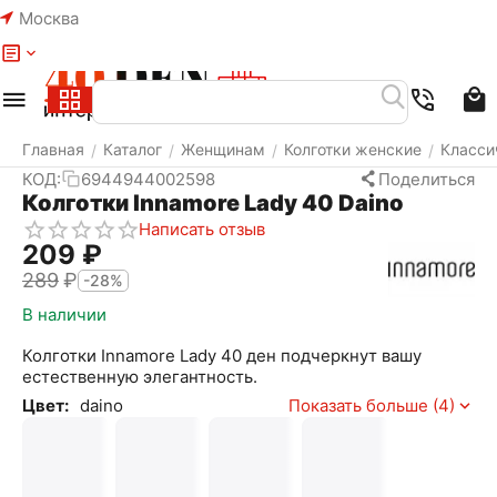
Москва
Меню
Найти
Корзина
Избранное
Аккаунт
Главная
Каталог
Женщинам
Колготки женские
Класси
/
/
/
/
КОД:
6944944002598
Поделиться
Колготки Innamore Lady 40 Daino
Написать отзыв
‍209‍
₽
‍289‍
₽
-28%
В наличии
Колготки Innamore Lady 40 ден подчеркнут вашу
естественную элегантность.
Цвет:
daino
Показать больше (4)