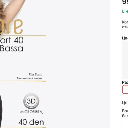
‍9
В 
Ко
ст
Цв
Ра
Це
Бо
ба