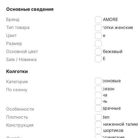
Основные сведения
Бренд
INNAMORE
Тип товара
Колготки женские
Цвет
miele
Размер
3
Основной цвет
бежевый
SALE
Sale / Новинка
Колготки
капроновые
Категория
всесезон
По сезону
весна
осень
прозрачные
Особенности
Плотность
40 den
с заниженной талие
Конструкция
без шортиков
классические