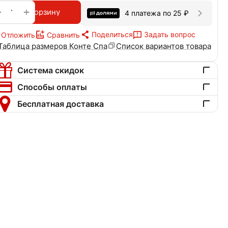
+
−
В корзину
4 платежа по
25
₽
Поделиться
Задать вопрос
Отложить
Сравнить
Таблица размеров Конте Спа
Список вариантов товара
Система скидок
Способы оплаты
Бесплатная доставка