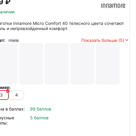
9‍
₽
наличии
лготки Innamore Micro Comfort 40 телесного цвета сочетают
иль и непревзойденный комфорт.
ет:
miele
Показать больше (5)
змер:
3
4
на в баллах:
99 баллов
нусные
5 баллов
ллы: