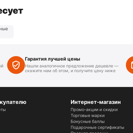
есует
нные
Гарантия лучшей цены
ей
Нашли аналогичное предложение дешевле —
скажите нам об этом, и получите цену ниже
купателю
Интернет-магазин
еты
Промо-акции и скидки
Торговые марки
Бонусные баллы
Подарочные сертификаты