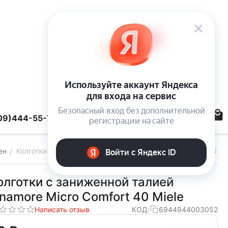
09)444-55-78
ен
Колготки с заниженной талией Innamore Micro Comfort 40 Mi
/
олготки с заниженной талией
nnamore Micro Comfort 40 Miele
Написать отзыв
КОД:
6944944003052