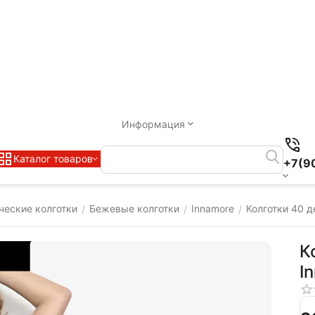
Информация
Каталог товаров
+7(9
ческие колготки
Бежевые колготки
Innamore
Колготки 40 д
/
/
/
К
I