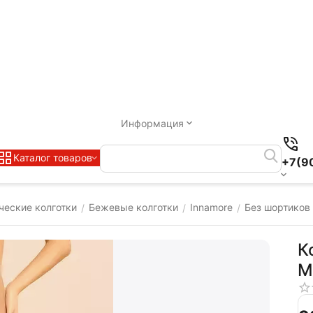
Информация
Каталог товаров
+7(9
ческие колготки
Бежевые колготки
Innamore
Без шортиков
/
/
/
К
M