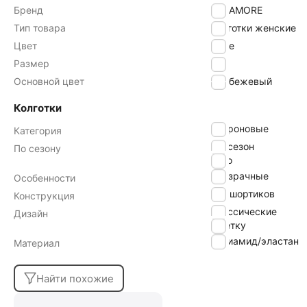
Бренд
INNAMORE
Тип товара
Колготки женские
Цвет
miele
Размер
3
Основной цвет
бежевый
Колготки
капроновые
Категория
всесезон
По сезону
лето
прозрачные
Особенности
без шортиков
Конструкция
классические
Дизайн
в сетку
полиамид/эластан
Материал
Найти похожие