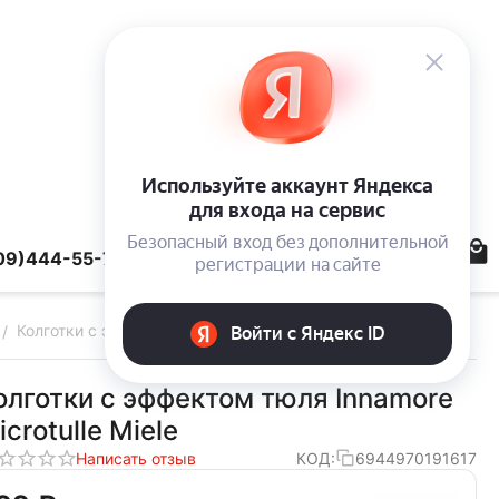
09)444-55-78
Колготки с эффектом тюля Innamore Microtulle Miele
/
олготки с эффектом тюля Innamore
icrotulle Miele
Написать отзыв
КОД:
6944970191617