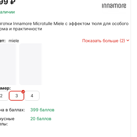
99‍
₽
наличии
лготки Innamore Microtulle Miele с эффектом тюля для особого
рма и практичности
ет:
miele
Показать больше (2)
змер:
2
3
4
на в баллах:
399 баллов
нусные
20 баллов
ллы: