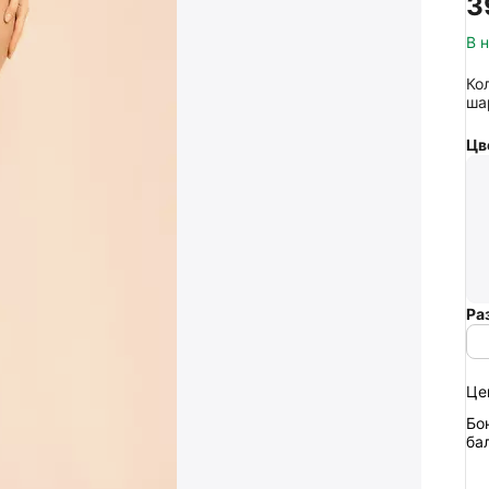
‍3
В 
Ко
ша
Цв
Ра
Це
Бо
ба