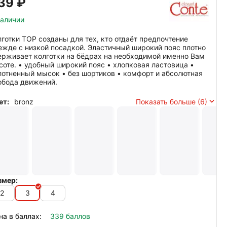
39‍
₽
наличии
лготки TOP созданы для тех, кто отдаёт предпочтение
ежде с низкой посадкой. Эластичный широкий пояс плотно
ерживает колготки на бёдрах на необходимой именно Вам
соте. • удобный широкий пояс • хлопковая ластовица •
лотненный мысок • без шортиков • комфорт и абсолютная
обода движений.
ет:
bronz
Показать больше (6)
змер:
2
3
4
на в баллах:
339 баллов