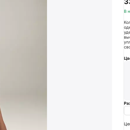
‍3
В 
Ко
од
уд
вы
уп
св
Цв
Ра
Це