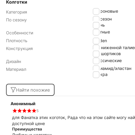
Колготки
капроновые
Категория
всесезон
По сезону
осень
плотные
Особенности
Плотность
40 den
с заниженной талие
Конструкция
без шортиков
классические
Дизайн
полиамид/эластан
Материал
лайкра
Найти похожие
Анонимный
5
для Фанатка этих коготок, Рада что на этом сайте могу най
доступной цене
Преимущества
Любимые колготки