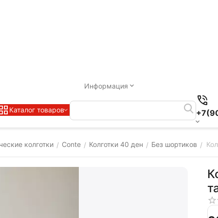
Информация
Каталог товаров
+7(9
ческие колготки
Conte
Колготки 40 ден
Без шортиков
Кол
/
/
/
/
К
т