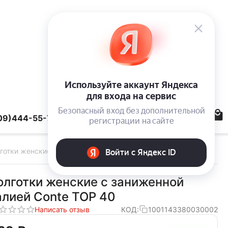
09)444-55-78
готки женские Conte TOP 40 den bronz
олготки женские с заниженной
алией Conte TOP 40
Написать отзыв
КОД:
1001143380030002