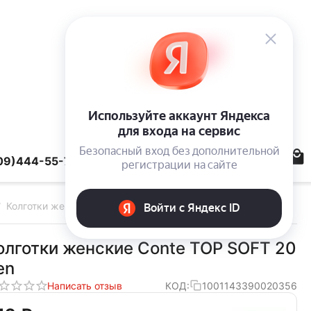
09)444-55-78
Колготки женские TOP SOFT 20 den beige
/
олготки женские Conte TOP SOFT 20
en
Написать отзыв
КОД:
1001143390020356