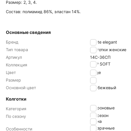
Размер: 2, 3, 4.
Состав: полиамид 86%, эластан 14%.
Основные сведения
Бренд
Conte elegant
Тип товара
Колготки женские
Артикул
14С-36СП
TOP SOFT
Коллекция
Цвет
beige
Размер
2
Основной цвет
бежевый
Колготки
капроновые
Категория
всесезон
По сезону
весна
прозрачные
Особенности