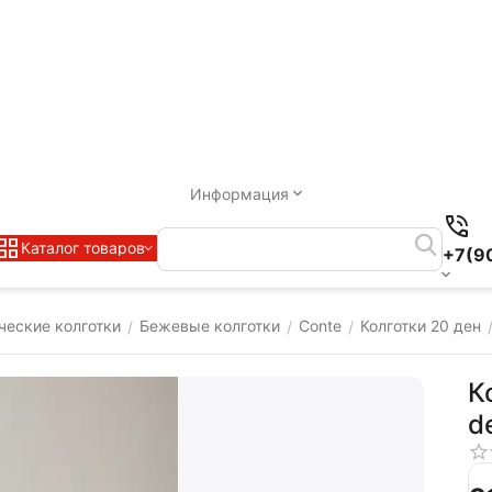
Информация
Каталог товаров
+7(9
ческие колготки
Бежевые колготки
Conte
Колготки 20 ден
/
/
/
К
d