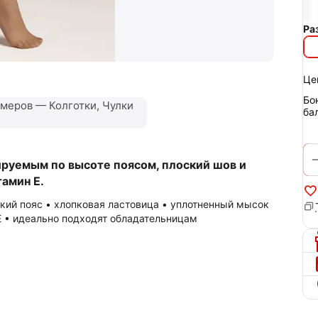
Ра
Це
Бо
меров — Колготки, Чулки
ба
ируемым по высоте поясом, плоский шов и
тамин Е.
окий пояс • хлопковая ластовица • уплотненный мысок
Е • идеально подходят обладательницам