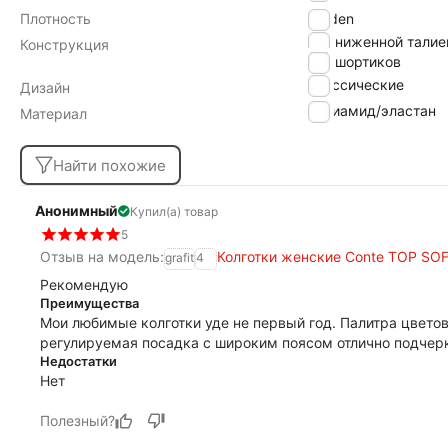
Плотность
20 den
с заниженной талие
Конструкция
без шортиков
классические
Дизайн
полиамид/эластан
Материал
Найти похожие
Анонимный
Купил(а) товар
5
Отзыв на модель:
Колготки женские Conte TOP SOFT
grafit
4
Рекомендую
Преимущества
Мои любимые колготки уде не первый год. Палитра цветов
регулируемая посадка с широким поясом отлично подчерк
Недостатки
Нет
Полезный?