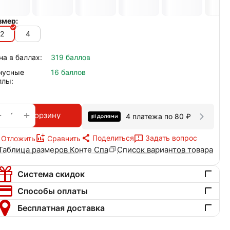
змер:
2
4
на в баллах:
319 баллов
нусные
16 баллов
ллы:
+
−
В корзину
4 платежа по
80
₽
Поделиться
Задать вопрос
Отложить
Сравнить
Таблица размеров Конте Спа
Список вариантов товара
Система скидок
Способы оплаты
Бесплатная доставка