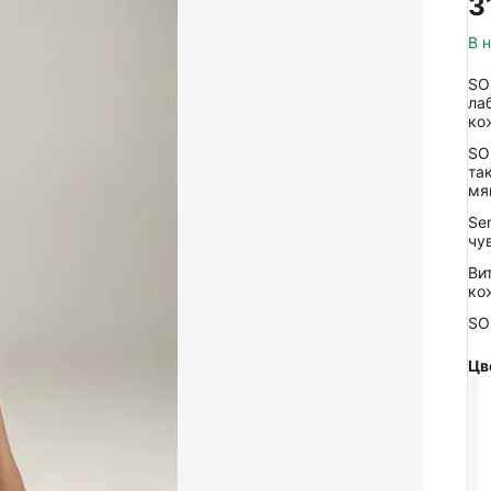
‍3
В 
SO
ла
ко
SO
та
мя
Se
чу
Ви
ко
SO
Цв