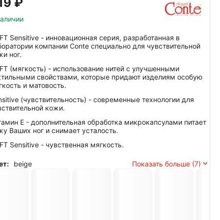
19‍
₽
наличии
FT Sensitive - инновационная серия, разработанная в
боратории компании Conte специально для чувствительной
жи ног.
FT (мягкость) - использование нитей с улучшенными
ктильными свойствами, которые придают изделиям особую
гкость и матовость.
nsitive (чувствительность) - современные технологии для
вствительной кожи.
тамин Е - дополнительная обработка микрокапсулами питает
жу Ваших ног и снимает усталость.
FT Sensitive - чувственная мягкость.
ет:
beige
Показать больше (7)