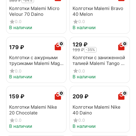
‍389‍
₽
-64%
Колготки Malemi Micro
Колготки Malemi Bravo
Velour 70 Daino
40 Melon
0.0
0.0
В наличии
В наличии
‍129‍
₽
‍179‍
₽
‍199‍
₽
-35%
Колготки с ажурными
Колготки с заниженной
трусиками Malemi Magic
талией Malemi Tango 20
40 Daino
v.b. Chocolate
0.0
0.0
В наличии
В наличии
‍159‍
₽
‍209‍
₽
Колготки Malemi Nike
Колготки Malemi Nike
20 Chocolate
40 Daino
0.0
0.0
В наличии
В наличии