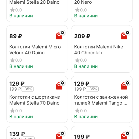
Malemi Stella 20 Daino
20 Nero
0.0
0.0
В наличии
В наличии
‍89‍
₽
‍209‍
₽
Колготки Malemi Micro
Колготки Malemi Nike
Velour 40 Daino
40 Chocolate
0.0
0.0
В наличии
В наличии
‍129‍
₽
‍129‍
₽
‍199‍
₽
‍199‍
₽
-35%
-35%
Колготки с шортиками
Колготки с заниженной
Malemi Stella 70 Daino
талией Malemi Tango 40
v.b. Chocolate
0.0
0.0
В наличии
В наличии
‍139‍
₽
‍199‍
₽