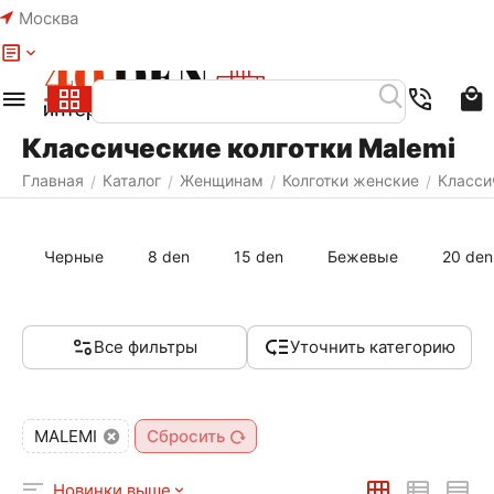
Москва
Меню
Классические колготки Malemi
Главная
Каталог
Женщинам
Колготки женские
Класси
/
/
/
/
Черные
8 den
15 den
Бежевые
20 den
Все фильтры
Уточнить категорию
MALEMI
Сбросить
Новинки выше