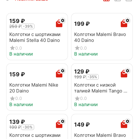
‍159‍
₽
‍199‍
₽
‍259‍
₽
-39%
Колготки с шортиками
Колготки Malemi Bravo
Malemi Stella 40 Daino
40 Daino
0.0
0.0
В наличии
В наличии
‍129‍
₽
‍159‍
₽
‍199‍
₽
-35%
Колготки Malemi Nike
Колготки с низкой
20 Daino
талией Malemi Tango 20
v.b. Daino
0.0
0.0
В наличии
В наличии
‍139‍
₽
‍149‍
₽
‍199‍
₽
-30%
Колготки с шортиками
Колготки Malemi Bravo