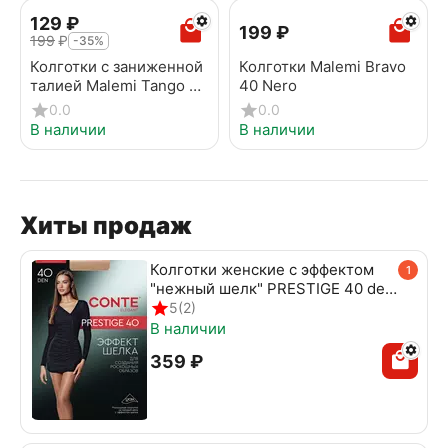
‍129‍
₽
‍199‍
₽
‍199‍
₽
-35%
Колготки с заниженной
Колготки Malemi Bravo
талией Malemi Tango 40
40 Nero
v.b. Daino
0.0
0.0
В наличии
В наличии
Хиты продаж
Колготки женские с эффектом
1
"нежный шелк" PRESTIGE 40 den
beige
5
(2)
В наличии
‍359‍
₽